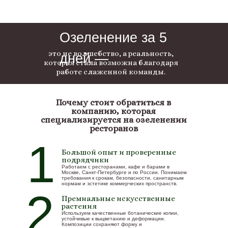
Озеленение за 5
это не волшебство, а реальность,
дней —
которая стала возможна благодаря
работе слаженной команды.
Почему стоит обратиться в
компанию, которая
специализируется на озеленении
ресторанов
1
Большой опыт и проверенные
подрядчики
Работаем с ресторанами, кафе и барами в
Москве, Санкт-Петербурге и по России. Понимаем
требования к срокам, безопасности, санитарным
нормам и эстетике коммерческих пространств.
2
Премиальные искусственные
растения
Используем качественные ботанические копии,
устойчивые к выцветанию и деформации.
Композиции сохраняют форму и