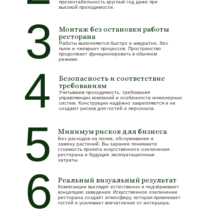
презентабельность круглый год даже при
высокой проходимости.
3
Монтаж без остановки работы
ресторана
Работы выполняются быстро и аккуратно, без
пыли и «мокрых» процессов. Пространство
продолжает функционировать в обычном
режиме.
4
Безопасность и соответствие
требованиям
Учитываем проходимость, требования
управляющих компаний и особенности инженерных
систем. Конструкции надёжно закрепляются и не
создают рисков для гостей и персонала.
5
Минимум рисков для бизнеса
Без расходов на полив, обслуживание и
замену растений. Вы заранее понимаете
стоимость проекта искусственного озеленения
ресторана и будущие эксплуатационные
затраты.
6
Реальный визуальный результат
Композиции выглядят естественно и подчёркивают
концепцию заведения. Искусственное озеленение
ресторана создаёт атмосферу, которая привлекает
гостей и усиливает впечатление от интерьера.