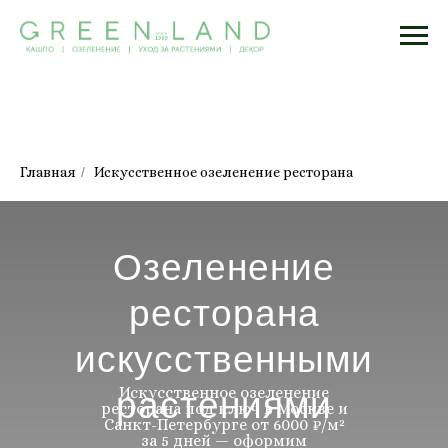
Главная
/
Искусственное озеленение ресторана
Озеленение
ресторана
искусственными
Искусственное озеленение
растениями
ресторана под ключ в Москве и
Санкт-Петербурге от 6000 ₽/м²
за 5 дней — оформим