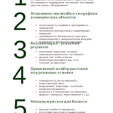
поставщиков и подрядчиков: питомники, поставщики
грунтов, кашпо, оборудования.
2
Понимание масштаба и специфики
коммерческих объектов
интенсивность трафика и проходимость
помещений;
требования арендаторов и управляющих
компаний;
требования по безопасности, доступу к
3
коммуникациям и эвакуационным выходам;
возможность крепления к фасадам.
Визуализация = реальный
результат
исключаем «картинки, которые
невозможно воплотить» на объекте;
делаем так, чтобы в жизни
композиции выглядели вау, а не
4
«похоже на картинку».
Правильный подбор растений
под реальные условия
освещенность (естественный и
искусственный свет);
микроклимат (сквозняки, отопление,
кондиционирование);
влажность и назначение зон (ресепшн,
фудкорт, коридоры, переговорные и т.д.).
5
Минимум рисков для бизнеса
меньше ошибок и переделок;
отсутствие простоев и срывов сроков;