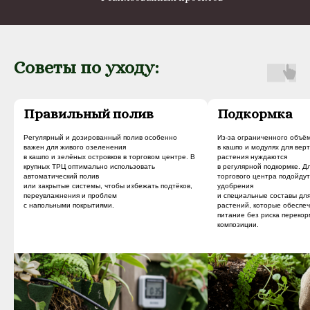
Советы по уходу:
Правильный полив
Подкормка
Регулярный и дозированный полив особенно
Из‑за ограниченного объё
важен для живого озеленения
в кашпо и модулях для вер
в кашпо и зелёных островков в торговом центре. В
растения нуждаются
крупных ТРЦ оптимально использовать
в регулярной подкормке. Д
автоматический полив
торгового центра подойду
или закрытые системы, чтобы избежать подтёков,
удобрения
переувлажнения и проблем
и специальные составы дл
с напольными покрытиями.
растений, которые обеспе
питание без риска переко
композиции.