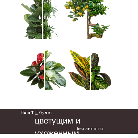
Ваш ТЦ будет
цветущим и
без лишних
ухоженным
забот.