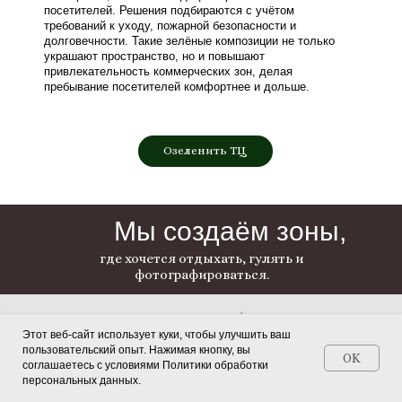
посетителей. Решения подбираются с учётом
требований к уходу, пожарной безопасности и
долговечности. Такие зелёные композиции не только
украшают пространство, но и повышают
привлекательность коммерческих зон, делая
пребывание посетителей комфортнее и дольше.
Озеленить ТЦ
Мы создаём зоны,
где хочется отдыхать, гулять и
фотографироваться.
Мы реализовали более 2000
проектов по всей России
Этот веб-сайт использует куки, чтобы улучшить ваш
пользовательский опыт. Нажимая кнопку, вы
OK
соглашаетесь с условиями Политики обработки
персональных данных.