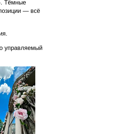
». Тёмные
позиции — всё
ия.
то управляемый