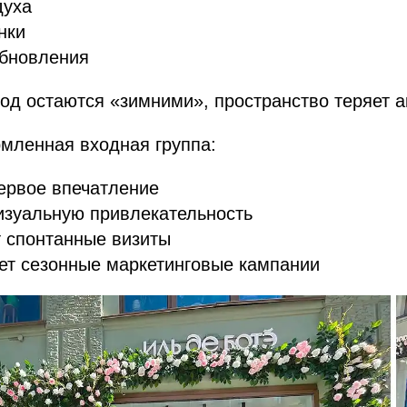
духа
нки
бновления
од остаются «зимними», пространство теряет а
мленная входная группа:
ервое впечатление
изуальную привлекательность
 спонтанные визиты
ет сезонные маркетинговые кампании