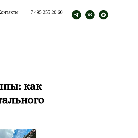
Контакты
+7 495 255 20 60
ппы: как
тального