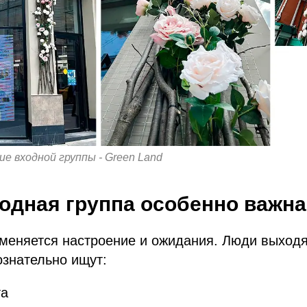
е входной группы - Green Land
одная группа особенно важна
 меняется настроение и ожидания. Люди выходя
знательно ищут:
та