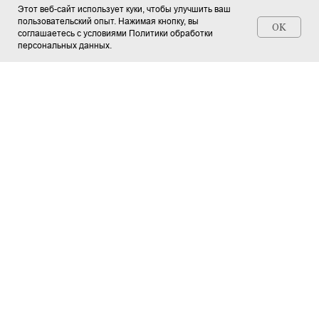
Этот веб-сайт использует куки, чтобы улучшить ваш
пользовательский опыт. Нажимая кнопку, вы
OK
соглашаетесь с условиями Политики обработки
персональных данных.
УСЛУГИ
Озеленение Офиса
Озеленение ресторана
Озеленение террасы
📞
+7 (911) 924-50-84