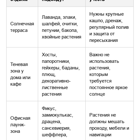
Нужны крупные
Лаванда, злаки,
кашпо, дренаж,
Солнечная
шалфей, очитки,
регулярный полив
терраса
петунии, бакопа,
и защита от
хвойные растения
пересыхания
Хосты,
Важно не
папоротники,
использовать
Теневая
гейхеры, баданы,
растения,
зона у
плющ,
которым
дома или
декоративно-
требуется
кафе
лиственные
постоянное яркое
растения
солнце
Фикус,
замиокулькас,
Растения не
Офисная
драцена,
должны мешать
лаунж-
сансевиерия,
проходу, мебели и
зона
шеффлера,
навигации